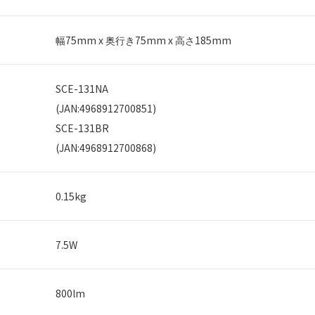
幅
75
mm x 奥行き
75
mm x 高さ
185
mm
SCE-131NA
(JAN:4968912700851)
SCE-131BR
(JAN:4968912700868)
0.15kg
7.5
W
800
lm