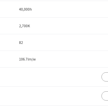
40,000
h
2,700K
82
106.7
lm/w