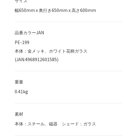
サイズ
幅
650
mm x 奥行き
650
mm x 高さ
600
mm
品番カラーJAN
PE-199
本体：金メッキ、ホワイト花柄ガラス
(JAN:4968912601585)
重量
0.41kg
素材
本体：スチール、磁器 シェード：ガラス