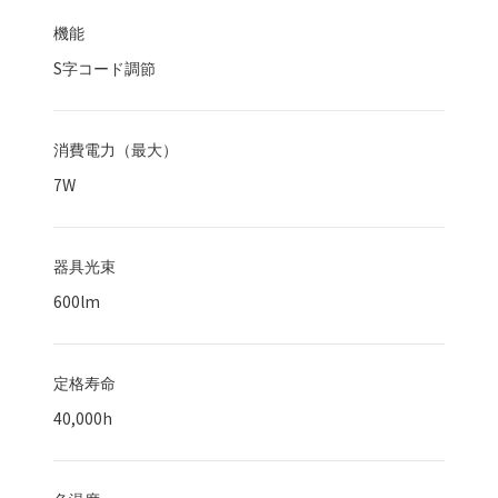
機能
S字コード調節
消費電力（最大）
7
W
器具光束
600
lm
定格寿命
40,000
h