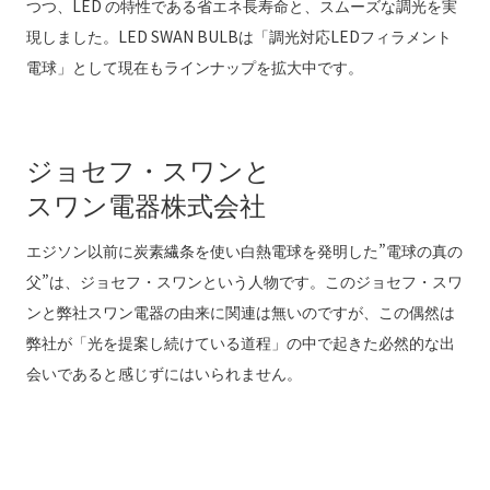
つつ、LED の特性である省エネ長寿命と、スムーズな調光を実
現しました。LED SWAN BULBは「調光対応LEDフィラメント
電球」として現在もラインナップを拡大中です。
ジョセフ・スワンと
スワン電器株式会社
エジソン以前に炭素繊条を使い白熱電球を発明した”電球の真の
父”は、ジョセフ・スワンという人物です。このジョセフ・スワ
ンと弊社スワン電器の由来に関連は無いのですが、この偶然は
弊社が「光を提案し続けている道程」の中で起きた必然的な出
会いであると感じずにはいられません。