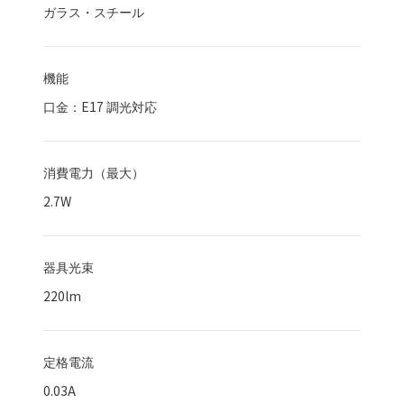
ガラス・スチール
機能
口金：E17 調光対応
消費電力（最大）
2.7
W
器具光束
220
lm
定格電流
0.03A