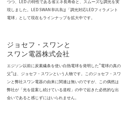
つつ、LED の特性である省エネ長寿命と、スムーズな調光を実
現しました。LED SWAN BULBは「調光対応LEDフィラメント
電球」として現在もラインナップを拡大中です。
ジョセフ・スワンと
スワン電器株式会社
エジソン以前に炭素繊条を使い白熱電球を発明した”電球の真の
父”は、ジョセフ・スワンという人物です。このジョセフ・スワ
ンと弊社スワン電器の由来に関連は無いのですが、この偶然は
弊社が「光を提案し続けている道程」の中で起きた必然的な出
会いであると感じずにはいられません。