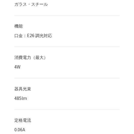
ガラス・スチール
機能
口金：E26 調光対応
消費電力（最大）
4
W
器具光束
485
lm
定格電流
0.06A