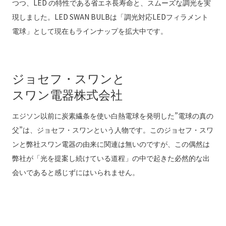
つつ、LED の特性である省エネ長寿命と、スムーズな調光を実
現しました。LED SWAN BULBは「調光対応LEDフィラメント
電球」として現在もラインナップを拡大中です。
ジョセフ・スワンと
スワン電器株式会社
エジソン以前に炭素繊条を使い白熱電球を発明した”電球の真の
父”は、ジョセフ・スワンという人物です。このジョセフ・スワ
ンと弊社スワン電器の由来に関連は無いのですが、この偶然は
弊社が「光を提案し続けている道程」の中で起きた必然的な出
会いであると感じずにはいられません。