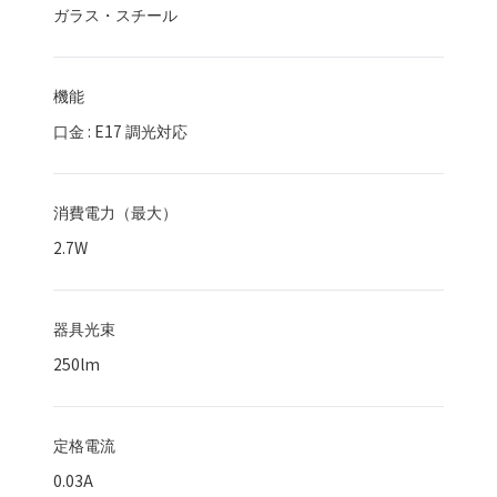
ガラス・スチール
機能
口金 : E17 調光対応
消費電力（最大）
2.7
W
器具光束
250
lm
定格電流
0.03A