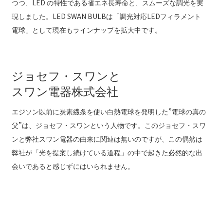
つつ、LED の特性である省エネ長寿命と、スムーズな調光を実
現しました。LED SWAN BULBは「調光対応LEDフィラメント
電球」として現在もラインナップを拡大中です。
ジョセフ・スワンと
スワン電器株式会社
エジソン以前に炭素繊条を使い白熱電球を発明した”電球の真の
父”は、ジョセフ・スワンという人物です。このジョセフ・スワ
ンと弊社スワン電器の由来に関連は無いのですが、この偶然は
弊社が「光を提案し続けている道程」の中で起きた必然的な出
会いであると感じずにはいられません。