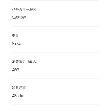
品番カラーJAN
C.8040W
重量
6.9kg
消費電力（最大）
28
W
器具光束
2077
lm