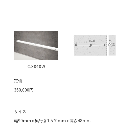
C.8040W
定価
360,000円
サイズ
幅
90
mm x 奥行き
1,570
mm x 高さ
48
mm