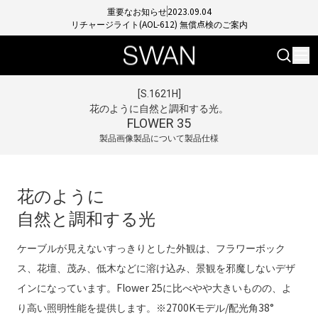
重要なお知らせ
2023.09.04
リチャージライト(AOL-612) 無償点検のご案内
[
S.1621H
]
花のように自然と調和する光。
FLOWER 35
製品画像
製品について
製品仕様
花のように
自然と調和する光
ケーブルが見えないすっきりとした外観は、フラワーボック
ス、花壇、茂み、低木などに溶け込み、景観を邪魔しないデザ
インになっています。Flower 25に比べやや大きいものの、よ
り高い照明性能を提供します。※2700Kモデル/配光角38°