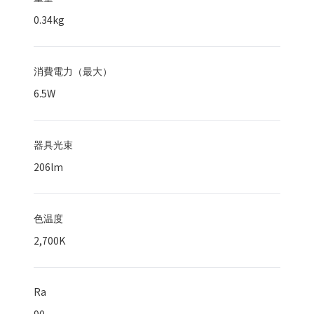
0.34kg
消費電力（最大）
6.5
W
器具光束
206
lm
色温度
2,700K
Ra
90