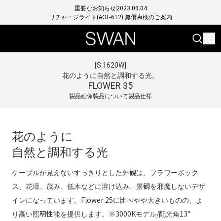
重要なお知らせ
2023.09.04
リチャージライト(AOL-612) 無償点検のご案内
[
S.1620W
]
花のように自然と調和する光。
FLOWER 35
製品画像
製品について
製品仕様
花のように
自然と調和する光
ケーブルが見えないすっきりとした外観は、フラワーボック
ス、花壇、茂み、低木などに溶け込み、景観を邪魔しないデザ
インになっています。Flower 25に比べやや大きいものの、よ
り高い照明性能を提供します。※3000Kモデル/配光角13°