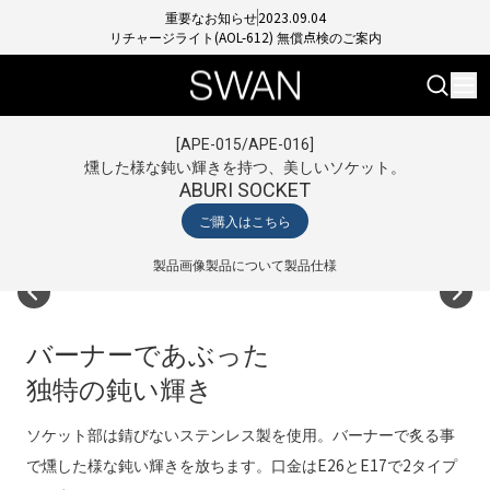
重要なお知らせ
2023.09.04
リチャージライト(AOL-612) 無償点検のご案内
[
APE-015/APE-016
]
燻した様な鈍い輝きを持つ、美しいソケット。
ABURI SOCKET
ご購入はこちら
製品画像
製品について
製品仕様
バーナーであぶった
独特の鈍い輝き
ソケット部は錆びないステンレス製を使用。バーナーで炙る事
で燻した様な鈍い輝きを放ちます。口金はE26とE17で2タイプ