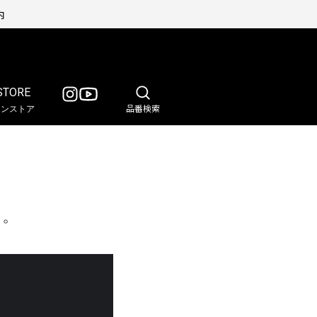
内
STORE
インストア
品番検索
た。