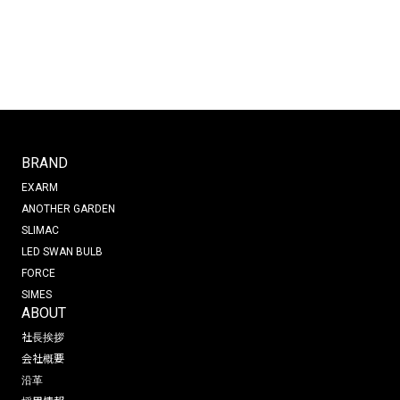
BRAND
EXARM
ANOTHER GARDEN
SLIMAC
LED SWAN BULB
FORCE
SIMES
ABOUT
社長挨拶
会社概要
沿革