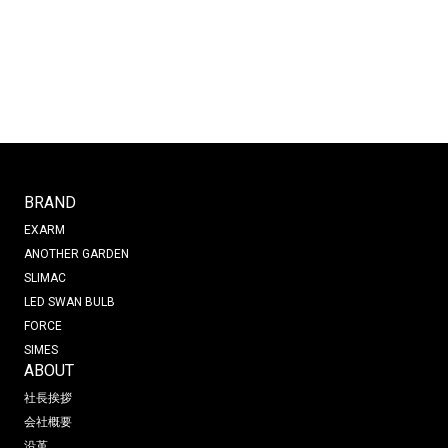
BRAND
EXARM
ANOTHER GARDEN
SLIMAC
LED SWAN BULB
FORCE
SIMES
ABOUT
社長挨拶
会社概要
沿革